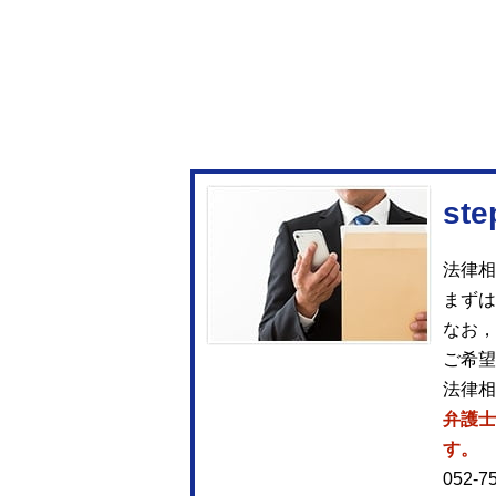
法律相
まずは
なお，
ご希望
法律相
弁護士
す。
052-7