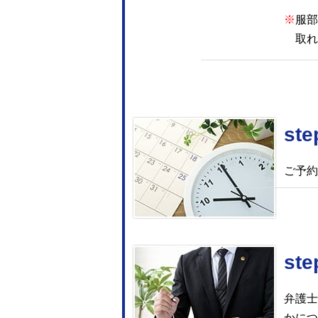
※
服部
取れ
ご予約
弁護
かにつ