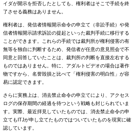
イダが開示を拒否したとしても、権利者はそこで手続を終
了させる義務はありません。
権利者は、発信者情報開示命令の申立て（非訟手続）や発
信者情報開示請求訴訟の提起といった裁判手続に移行する
ことができます。これらの手続では裁判所が権利侵害の有
無等を独自に判断するため、発信者が任意の意見照会で不
同意と回答していたことは、裁判所の判断を直接左右する
ものではありません。特に、アダルトビデオの場合は著作
物ですから、名誉毀損と比べて「権利侵害の明白性」が容
易に認定できます。
さらに実務上は、消去禁止命令の申立てにより、アクセス
ログの保存期間の経過を待つという戦略も封じられていま
す。実際、最近拝見していたものでは、消去禁止命令の申
立てもITJが申し立てたものではついていたものを現実に確
認しています。