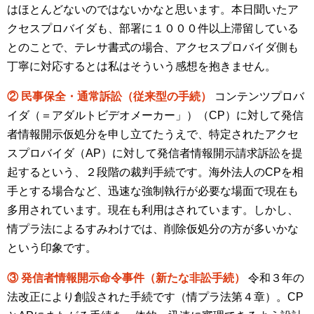
はほとんどないのではないかなと思います。本日聞いたア
クセスプロバイダも、部署に１０００件以上滞留している
とのことで、テレサ書式の場合、アクセスプロバイダ側も
丁寧に対応するとは私はそういう感想を抱きません。
② 民事保全・通常訴訟（従来型の手続）
コンテンツプロバ
イダ（＝アダルトビデオメーカー」）（CP）に対して発信
者情報開示仮処分を申し立てたうえで、特定されたアクセ
スプロバイダ（AP）に対して発信者情報開示請求訴訟を提
起するという、２段階の裁判手続です。海外法人のCPを相
手とする場合など、迅速な強制執行が必要な場面で現在も
多用されています。現在も利用はされています。しかし、
情プラ法によるすみわけでは、削除仮処分の方が多いかな
という印象です。
③ 発信者情報開示命令事件（新たな非訟手続）
令和３年の
法改正により創設された手続です（情プラ法第４章）。CP