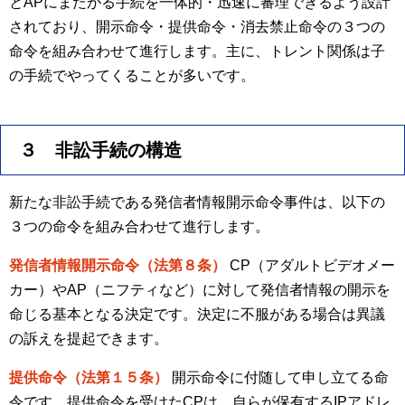
とAPにまたがる手続を一体的・迅速に審理できるよう設計
されており、開示命令・提供命令・消去禁止命令の３つの
命令を組み合わせて進行します。主に、トレント関係は子
の手続でやってくることが多いです。
３ 非訟手続の構造
新たな非訟手続である発信者情報開示命令事件は、以下の
３つの命令を組み合わせて進行します。
発信者情報開示命令（法第８条）
CP（アダルトビデオメー
カー）やAP（ニフティなど）に対して発信者情報の開示を
命じる基本となる決定です。決定に不服がある場合は異議
の訴えを提起できます。
提供命令（法第１５条）
開示命令に付随して申し立てる命
令です。提供命令を受けたCPは、自らが保有するIPアドレ