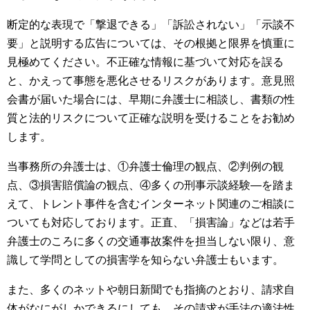
断定的な表現で「撃退できる」「訴訟されない」「示談不
要」と説明する広告については、その根拠と限界を慎重に
見極めてください。不正確な情報に基づいて対応を誤る
と、かえって事態を悪化させるリスクがあります。意見照
会書が届いた場合には、早期に弁護士に相談し、書類の性
質と法的リスクについて正確な説明を受けることをお勧め
します。
当事務所の弁護士は、①弁護士倫理の観点、②判例の観
点、③損害賠償論の観点、④多くの刑事示談経験―を踏ま
えて、トレント事件を含むインターネット関連のご相談に
ついても対応しております。正直、「損害論」などは若手
弁護士のころに多くの交通事故案件を担当しない限り、意
識して学問としての損害学を知らない弁護士もいます。
また、多くのネットや朝日新聞でも指摘のとおり、請求自
体がなにがしかできるにしても、その請求が手法の適法性